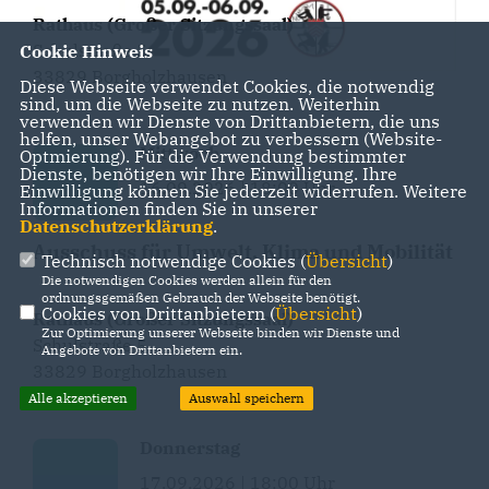
Rathaus (Großer Sitzungssaal)
Schulstraße 5
Cookie Hinweis
33829 Borgholzhausen
Diese Webseite verwendet Cookies, die notwendig
sind, um die Webseite zu nutzen. Weiterhin
verwenden wir Dienste von Drittanbietern, die uns
helfen, unser Webangebot zu verbessern (Website-
Mittwoch
Optmierung). Für die Verwendung bestimmter
Dienste, benötigen wir Ihre Einwilligung. Ihre
16.09.2026 | 18:00 Uhr
Einwilligung können Sie jederzeit widerrufen. Weitere
Informationen finden Sie in unserer
Datenschutzerklärung
.
Ausschuss für Umwelt, Klima und Mobilität
Technisch notwendige Cookies (
Übersicht
)
Die notwendigen Cookies werden allein für den
ordnungsgemäßen Gebrauch der Webseite benötigt.
Cookies von Drittanbietern (
Übersicht
)
Rathaus (Großer Sitzungssaal)
Zur Optimierung unserer Webseite binden wir Dienste und
Schulstraße 5
Angebote von Drittanbietern ein.
33829 Borgholzhausen
Alle akzeptieren
Auswahl speichern
Donnerstag
17.09.2026 | 18:00 Uhr