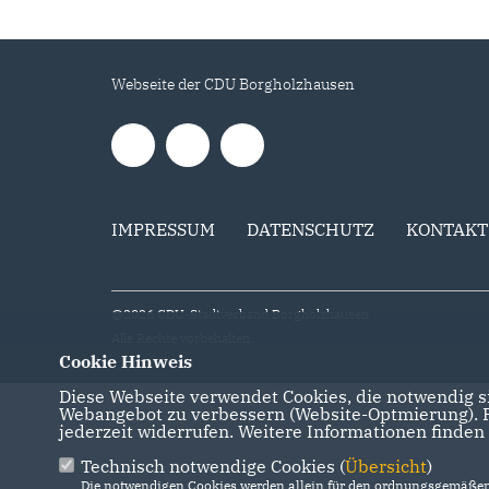
Webseite der CDU Borgholzhausen
IMPRESSUM
DATENSCHUTZ
KONTAKT
@2026 CDU-Stadtverband Borgholzhausen
Alle Rechte vorbehalten.
Cookie Hinweis
Diese Webseite verwendet Cookies, die notwendig si
Webangebot zu verbessern (Website-Optmierung). Fü
jederzeit widerrufen. Weitere Informationen finden
Technisch notwendige Cookies (
Übersicht
)
Die notwendigen Cookies werden allein für den ordnungsgemäßen 